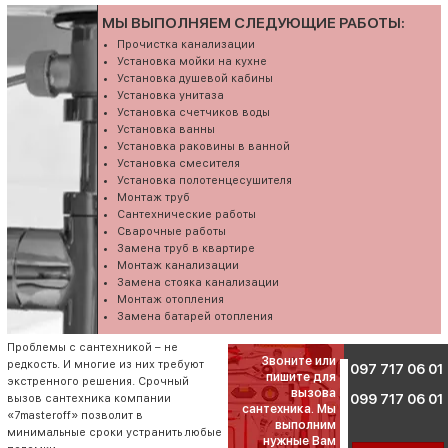
МЫ ВЫПОЛНЯЕМ СЛЕДУЮЩИЕ РАБОТЫ:
Прочистка канализации
Установка мойки на кухне
Установка душевой кабины
Установка унитаза
Установка счетчиков воды
Установка ванны
Установка раковины в ванной
Установка смесителя
Установка полотенцесушителя
Монтаж труб
Сантехнические работы
Сварочные работы
Замена труб в квартире
Монтаж канализации
Замена стояка канализации
Монтаж отопления
Замена батарей отопления
Проблемы с сантехникой – не
Звоните или
редкость. И многие из них требуют
097 717 06 01
пишите для
экстренного решения. Срочный
вызова
099 717 06 01
вызов сантехника компании
сантехника. Мы
«7masteroff» позволит в
выполним
минимальные сроки устранить любые
нужные Вам