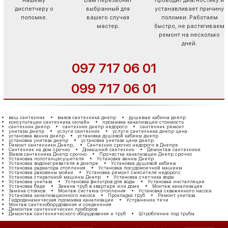
нашему
Вам перезвонит
проводит диагностику и
диспетчеру о
выбранный для
устанавливает причину
поломке.
вашего случая
поломки. Работаем
мастер.
быстро, не растягиваем
ремонт на несколько
дней.
097 717 06 01
099 717 06 01
ваш сантехник
вызов сантехника днепр
душевые кабины днепр
консультации сантехника онлайн
промывка канализации стоимость
сантехник днепр
сантехник днепр недорого
сантехник ремонт
унитазы днепр
услуги сантехник
услуги сантехника днепр цена
установка ванны днепр
установка душевой кабины днепр
установка унитаза днепр
установка унитаза цена днепр
Ремонт сантехники Днепр,
Сантехник срочно недорого в Днепре
Сантехник на дом срочно
Домашний сантехник
Демонтаж сантехники
Вызов сантехника Днепр срочно
Прочистка канализации Днепр срочно
Установка полотенцесушителя
Установка ванны Днепр
Установка водонагревателя в днепре
Установка душевой кабины
Установка радиатора отопления
Установка посудомоечной машины
Установка раковины мойки
Установка ремонт смесителя недорого
Установка стиральной машины Днепр
Установка счетчика воды
Установка унитаза
Установка фильтров для воды
Установка инсталляции
Установка биде
Замена труб в квартире или доме
Монтаж канализации
Замена стояков
Монтаж системы отопления
Установка скважинного насоса
Установка канализационного насоса
Прокладка труб
Ремонт унитаза
Гидродинамическая промывка канализации
Устранение течи
Монтаж сантехоборудования и соединения
Демонтаж сантехнических приборов
Демонтаж сантехнического оборудования и труб
Штробление под трубы