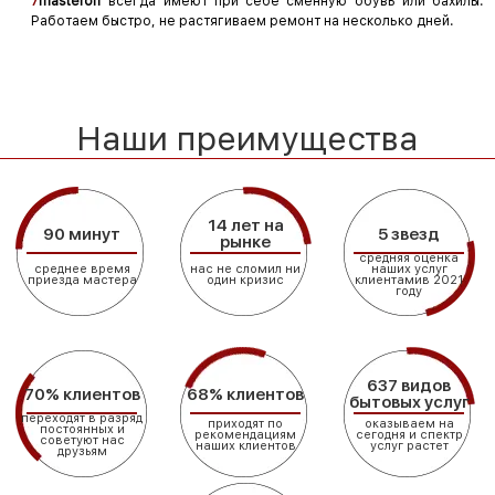
7
masteroff
всегда имеют при себе сменную обувь или бахилы.
Работаем быстро, не растягиваем ремонт на несколько дней.
Наши преимущества
14 лет на
90 минут
5 звезд
рынке
средняя оценка
среднее время
нас не сломил ни
наших услуг
приезда мастера
один кризис
клиентамив 2021
году
637 видов
70% клиентов
68% клиентов
бытовых услуг
переходят в разряд
приходят по
оказываем на
постоянных и
рекомендациям
сегодня и спектр
советуют нас
наших клиентов
услуг растет
друзьям