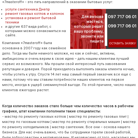
«7masteroff» - это пять направлений в оказании бытовых услуг:
услуги сантехника Днепр
ремонт газовых котлов и колонок
097 717 06 01
Для вызова
установка и ремонт бытовой
мастера,
техники
099 717 06 01
который решит
и другие 637 вида работ, с
которыми можно ознакомиться на
вашу проблему,
сайте.
звоните или
пишите
Компания «7masteroff» была
ОСТАВИТЬ ЗАЯВКУ
основана в 2007 году как семейное
дело. Тогда мы были немного моложе, но как и сейчас, активны,
амбициозны и очень верим в свою идею – дать нашим клиентам лучший
сервис из возможного. Мы прошли свой интересный путь завоевания
репутации и доверия. Порой приходилось выполнять заказы клиента ночью,
чтобы успеть к утру. Спустя 14 лет наш самый первый заказчик все еще с
нами, потому что мы ставим потребности наших клиентов на первое
место, иногда в ущерб сиюминутной выгоде. По этой причине, число наших
клиентов ежегодно растет.
Когда количество заказов стало больше чем количество часов в рабочем
графике, штат компании пополнили такие специалисты:
- мастер по ремонту газовых котлов | мастер по ремонту газовых плит |
мастер по газовым котлам | мастер по ремонту стиральных машин | мастер
по ремонту холодильников | мастер сантехник. Все они – основа нашего
бизнеса. Для нас очень важно, что бы сотрудники горели своей работой,
были добросовестны и мотивированы. И независимо от того, насколько мы